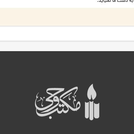
به دست ما نمیآید.
ه
ب