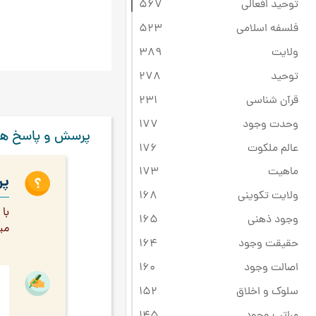
توحید افعالی
567
فلسفه اسلامی
523
ولایت
389
توحید
278
قرآن شناسی
231
وحدت وجود
177
پرسش و پاسخ ها
عالم ملکوت
176
ماهیت
173
پر
ولایت تکوینی
168
با
وجود ذهنی
165
مي
حقیقت وجود
164
اصالت وجود
160
سلوک و اخلاق
152
مراتب وجود
145