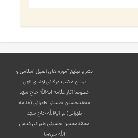
نشر و تبلیغ آموزه های اصیل اسلامی و
تبیین مکتب عرفانی اولیای الهی
خصوصا آثار علّامه آیةالله حاج سیّد
محمّدحسین حسینی طهرانی (علامه
طهرانی) .و آیةالله حاج سیّد
محمّدمحسن حسینی طهرانی قدس
الله سرهما