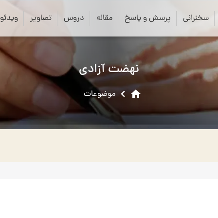
close
search
سخنرانی
پرسش و پاسخ
مقاله
دروس
تصاویر
ویدئو
نهضت آزادی
home
موضوعات