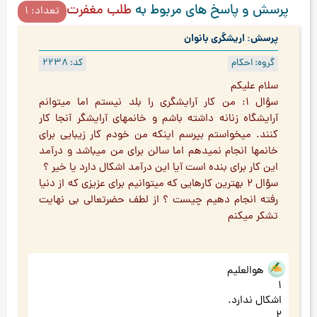
پرسش و پاسخ های مربوط به
طلب مغفرت و دعا
تعداد: 1
پرسش: اریشگری بانوان
گروه: احکام
کد: 2238
سلام علیکم
سؤال 1: من کار آرایشگری را بلد نیستم اما میتوانم
آرایشگاه زنانه داشته باشم و خانمهای آرایشگر آنجا کار
کنند. میخواستم بپرسم اینکه من خودم کار زیبایی برای
خانمها انجام نمیدهم اما سالن برای من میباشد و درآمد
این کار برای بنده است آیا این درآمد اشکال دارد یا خیر ؟
سؤال 2 بهترین کارهایی که میتوانیم برای عزیزی که از دنیا
رفته انجام دهیم چیست ؟ از لطف حضرتعالی بی نهایت
تشکر میکنم
هوالعلیم
1
اشکال ندارد.
2