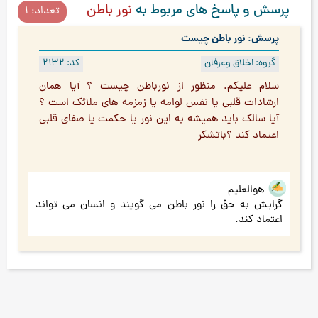
پرسش و پاسخ های مربوط به
نور باطن
تعداد: 1
پرسش: نور باطن چیست
گروه: اخلاق وعرفان
کد: 2132
سلام عليكم. منظور از نورباطن چيست ؟ آيا همان
ارشادات قلبي يا نفس لوامه يا زمزمه هاي ملائك است ؟
آيا سالك بايد هميشه به اين نور يا حكمت يا صفاي قلبي
اعتماد كند ؟باتشكر
هوالعلیم
گرایش به حقّ را نور باطن می گویند و انسان می تواند
اعتماد کند.