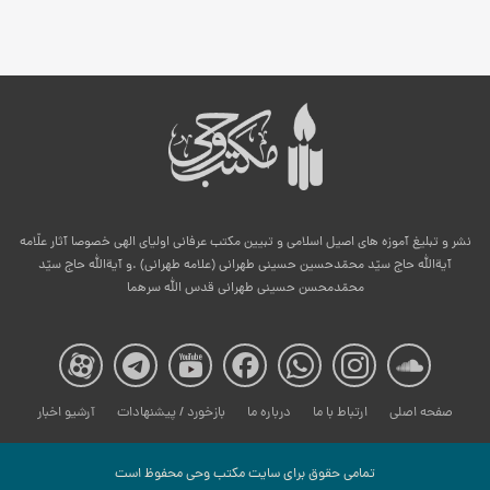
نشر و تبلیغ آموزه های اصیل اسلامی و تبیین مکتب عرفانی اولیای الهی خصوصا آثار علّامه
آیةالله حاج سیّد محمّدحسین حسینی طهرانی (علامه طهرانی) .و آیةالله حاج سیّد
محمّدمحسن حسینی طهرانی قدس الله سرهما
صفحه
صفحه
صفحه
صفحه
صفحه
صفحه
صفح
صفحه اصلی
ارتباط با ما
درباره ما
بازخورد / پیشنهادات
آرشیو اخبار
مکتب
مکتب
مکتب
مکتب
مکتب
مکتب
مکت
تمامی حقوق برای سایت مكتب وحی محفوظ است