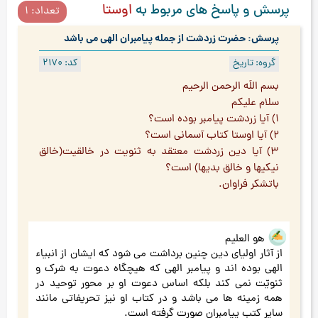
پرسش و پاسخ های مربوط به
اوستا
تعداد: 1
پرسش: حضرت زردشت از جمله پیامبران الهی می باشد
گروه: تاریخ
کد: 2170
بسم اللَه الرحمن الرحيم
سلام عليكم
1) آيا زردشت پيامبر بوده است؟
2) آيا اوستا كتاب آسماني است؟
3) آيا دين زردشت معتقد به ثنويت در خالقيت(خالق
نيكيها و خالق بديها) است؟
باتشکر فراوان.
هو العلیم
از آثار اولیای دین چنین برداشت می شود که ایشان از انبیاء
الهی بوده اند و پیامبر الهی که هیچگاه دعوت به شرک و
ثنویّت نمی کند بلکه اساس دعوت او بر محور توحید در
همه زمینه ها می باشد و در کتاب او نیز تحریفاتی مانند
سایر کتب پیامبران صورت گرفته است.