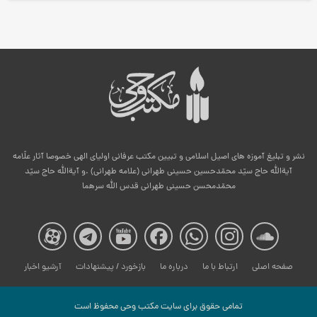
نشر و تبلیغ آموزه های اصیل اسلامی و تبیین مکتب عرفانی اولیای الهی خصوصا آثار علّامه
آیةالله حاج سیّد محمّدحسین حسینی طهرانی (علامه طهرانی) .و آیةالله حاج سیّد
محمّدمحسن حسینی طهرانی قدس الله سرهما
صفحه
صفحه
صفحه
صفحه
صفحه
صفحه
صفح
صفحه اصلی
ارتباط با ما
درباره ما
بازخورد / پیشنهادات
آرشیو اخبار
مکتب
مکتب
مکتب
مکتب
مکتب
مکتب
مکت
تمامی حقوق برای سایت مكتب وحی محفوظ است