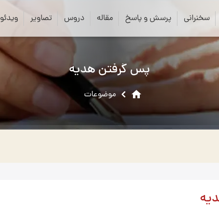
close
search
سخنرانی
پرسش و پاسخ
مقاله
دروس
تصاویر
ویدئو
پس گرفتن هدیه
home
موضوعات
یه