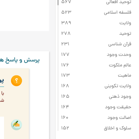
توحید افعالی
567
فلسفه اسلامی
523
ولایت
389
توحید
278
قرآن شناسی
231
وحدت وجود
177
پرسش و پاسخ ها
عالم ملکوت
176
ماهیت
173
پر
ولایت تکوینی
168
با
وجود ذهنی
165
شد
حقیقت وجود
164
اصالت وجود
160
سلوک و اخلاق
152
مراتب وجود
145