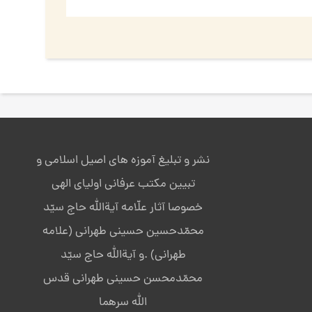
نشر و تبلیغ آموزه های اصیل اسلامی و
تبیین مکتب عرفانی اولیای الهی
خصوصا آثار علّامه آیةالله حاج سیّد
محمّدحسین حسینی طهرانی (علامه
طهرانی) .و آیةالله حاج سیّد
محمّدمحسن حسینی طهرانی قدس
الله سرهما