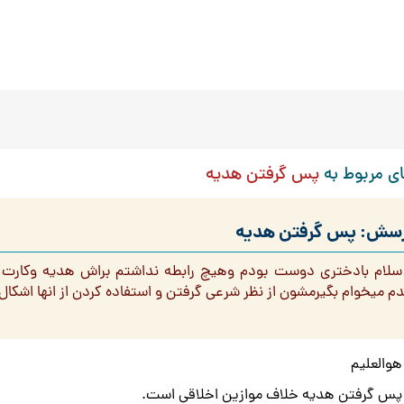
ی مربوط به
پس گرفتن هدیه
سش: پس گرفتن هدیه
 سلام بادختری دوست بودم وهیچ رابطه نداشتم براش هدیه وکارت ش
م میخوام بگیرمشون از نظر شرعی گرفتن و استفاده کردن از انها اشکال 
هوالعلیم
پس گرفتن هدیه خلاف موازین اخلاقی است.