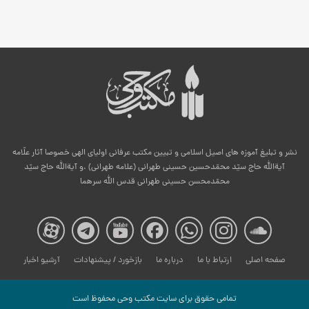
نشر و تبلیغ آموزه های اصیل اسلامی و تبیین مکتب عرفانی اولیای الهی خصوصا آثار علّامه
آیةالله حاج سیّد محمّدحسین حسینی طهرانی (علامه طهرانی) .و آیةالله حاج سیّد
محمّدمحسن حسینی طهرانی قدس الله سرهما
صفحه
صفحه
صفحه
صفحه
صفحه
صفحه
صفح
صفحه اصلی
ارتباط با ما
درباره ما
بازخورد / پیشنهادات
آرشیو اخبار
مکتب
مکتب
مکتب
مکتب
مکتب
مکتب
مکت
تمامی حقوق برای سایت مكتب وحی محفوظ است