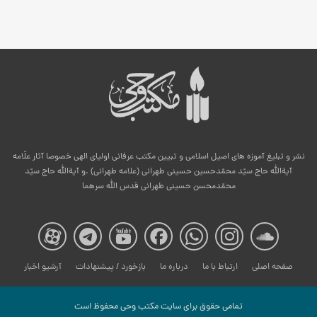
نشر و تبلیغ آموزه های اصیل اسلامی و تبیین مکتب عرفانی اولیای الهی خصوصا آثار علّامه
آیةالله حاج سیّد محمّدحسین حسینی طهرانی (علامه طهرانی) .و آیةالله حاج سیّد
محمّدمحسن حسینی طهرانی قدس الله سرهما
صفحه
صفحه
صفحه
صفحه
صفحه
صفحه
صفح
صفحه اصلی
ارتباط با ما
درباره ما
بازخورد / پیشنهادات
آرشیو اخبار
مکتب
مکتب
مکتب
مکتب
مکتب
مکتب
مکت
تمامی حقوق برای سایت مكتب وحی محفوظ است