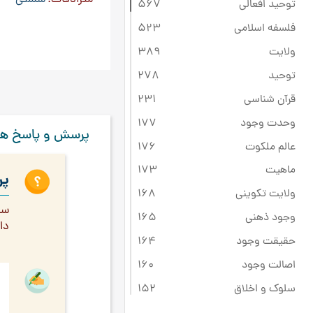
توحید افعالی
567
فلسفه اسلامی
523
ولایت
389
توحید
278
قرآن شناسی
231
وحدت وجود
177
پرسش و پاسخ ها
عالم ملکوت
176
ماهیت
173
پر
ولایت تکوینی
168
سل
وجود ذهنی
165
دا
حقیقت وجود
164
اصالت وجود
160
سلوک و اخلاق
152
مراتب وجود
145