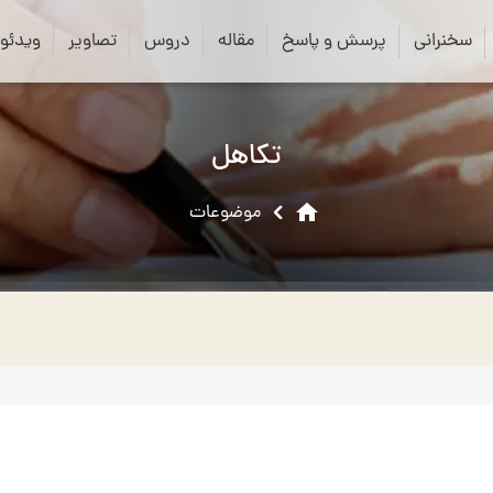
close
search
سخنرانی
پرسش و پاسخ
مقاله
دروس
تصاویر
ویدئو
تکاهل
home
موضوعات