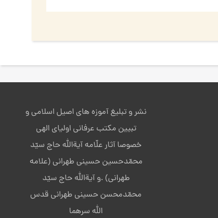
نشر و تبلیغ آموزه های اصیل اسلامی و
تبیین مکتب عرفانی اولیای الهی
خصوصا آثار علّامه آیةالله حاج سیّد
محمّدحسین حسینی طهرانی (علامه
طهرانی) .و آیةالله حاج سیّد
محمّدمحسن حسینی طهرانی قدس
الله سرهما