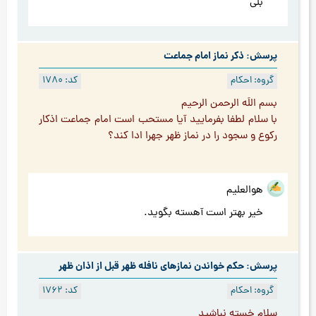
بلی
پرسش: ذکر نماز امام جماعت
گروه: احکام
کد: 1780
بسم اللَه الرحمن الرحيم
با سلام لطفا بفرماييد آيا مستحب است امام جماعت اذكار
ركوع و سجود را در نماز ظهر جهرا ادا كند؟
هوالعلیم
خیر بهتر است آهسته بگوید.
پرسش: حکم خواندن نمازهای نافله ظهر قبل از اذان ظهر
گروه: احکام
کد: 1762
سلام خسته نباشيد