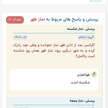
پرسش و پاسخ های مربوط به
نماز ظهر
تعداد: 8
پرسش: نماز شکسته
گروه: احکام
کد: 1907
اگركسي بعد از اذان ظهر نماز نخوانده و وطن خود راترك
كرده و به شهر ديگري برود نماز ظهر همان روز شكسته
است ياكامل?
هوالعلیم
شکسته است.
پرسش: نماز جمعه