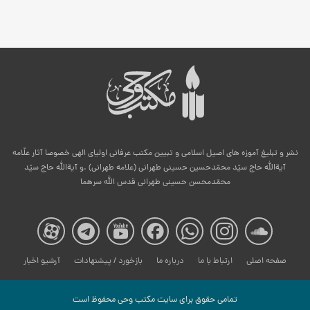
نشر و تبلیغ آموزه های اصیل اسلامی و تبیین مکتب عرفانی اولیای الهی خصوصا آثار علّامه
آیةالله حاج سیّد محمّدحسین حسینی طهرانی (علامه طهرانی) .و آیةالله حاج سیّد
محمّدمحسن حسینی طهرانی قدس الله سرهما
صفحه
صفحه
صفحه
صفحه
صفحه
صفحه
صفح
صفحه اصلی
ارتباط با ما
درباره ما
بازخورد / پیشنهادات
آرشیو اخبار
مکتب
مکتب
مکتب
مکتب
مکتب
مکتب
مکت
تمامی حقوق برای سایت مكتب وحی محفوظ است