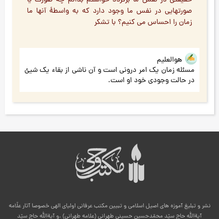
حقیقتی در نفس ما برگردد خواستم بدانم چه صورت یا
صورتهایی در نفس ما وجود دارد که به واسطۀ آنها ما
زمان را احساس می کنیم؟ با تشکر
هوالعلیم
مسئله زمان یک امر درونی است و آن ناشی از بقاء یک شیئ
در حالت وجودی خود او است.
نشر و تبلیغ آموزه های اصیل اسلامی و تبیین مکتب عرفانی اولیای الهی خصوصا آثار علّامه
آیةالله حاج سیّد محمّدحسین حسینی طهرانی (علامه طهرانی) .و آیةالله حاج سیّد