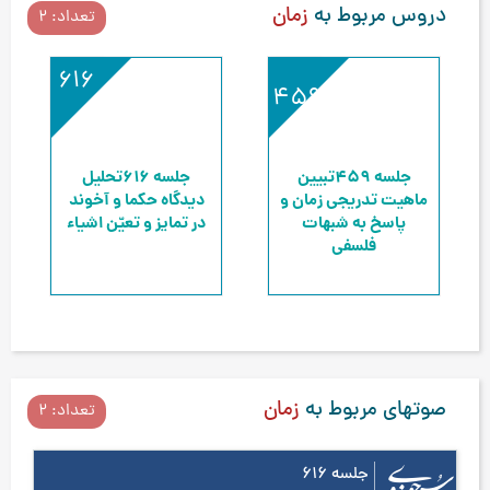
دروس مربوط به
زمان
تعداد: 2
616
459
جلسه 459
تبیین
جلسه 616
تحلیل
ماهیت تدریجی زمان و
دیدگاه حکما و آخوند
پاسخ به شبهات
در تمایز و تعیّن اشیاء
فلسفی
صوتهای مربوط به
زمان
تعداد: 2
جلسه 616