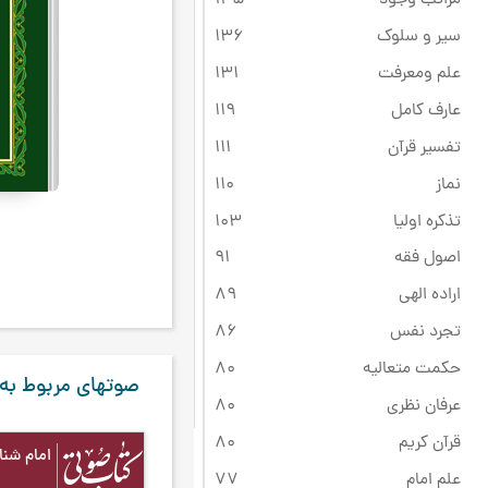
سیر و سلوک
136
علم ومعرفت
131
عارف کامل
119
تفسیر قرآن
111
نماز
110
تذکره اولیا
103
اصول فقه
91
اراده الهی
89
تجرد نفس
86
حکمت متعالیه
80
صوتهای مربوط به
عرفان نظری
80
قرآن کریم
80
امام شناسی ج1 
علم امام
77