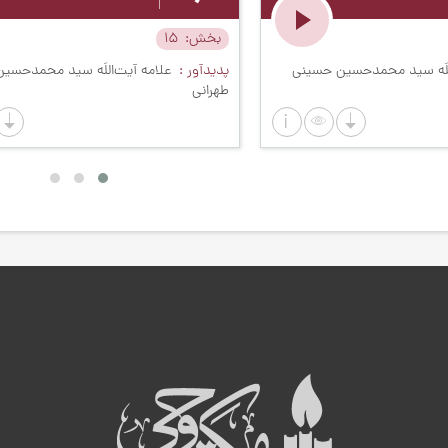
بخش
15
للَه سید محمدحسین حسینی
پدیدآور
علامه آیت‌اللَه سید محمدحسی
طهرانی
ه