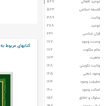
توحید افعالی
567
فلسفه اسلامی
523
ولایت
389
توحید
278
قرآن شناسی
231
وحدت وجود
177
کتابهای مربوط به
عالم ملکوت
176
ماهیت
173
ولایت تکوینی
168
وجود ذهنی
165
حقیقت وجود
164
اصالت وجود
160
سلوک و اخلاق
152
مراتب وجود
145