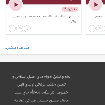
بخش
14
ن حسینی
پدیدآور
علامه آیت‌اللَه سید محمدحسین حسینی
طهرانی
مشاهده بیشتر...
نشر و تبلیغ آموزه های اصیل اسلامی و
تبیین مکتب عرفانی اولیای الهی
خصوصا آثار علّامه آیةالله حاج سیّد
محمّدحسین حسینی طهرانی (علامه