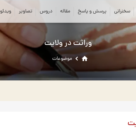
close
search
سخنرانی
پرسش و پاسخ
مقاله
دروس
تصاویر
ویدئو
وراثت در ولایت
home
موضوعات
یت