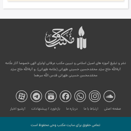
نشر و تبلیغ آموزه های اصیل اسلامی و تبیین مکتب عرفانی اولیای الهی خصوصا آثار علّامه
آیةالله حاج سیّد محمّدحسین حسینی طهرانی (علامه طهرانی) .و آیةالله حاج سیّد
محمّدمحسن حسینی طهرانی قدس الله سرهما
صفحه
صفحه
صفحه
صفحه
صفحه
صفحه
صفح
صفحه اصلی
ارتباط با ما
درباره ما
بازخورد / پیشنهادات
آرشیو اخبار
مکتب
مکتب
مکتب
مکتب
مکتب
مکتب
مکت
تمامی حقوق برای سایت مكتب وحی محفوظ است