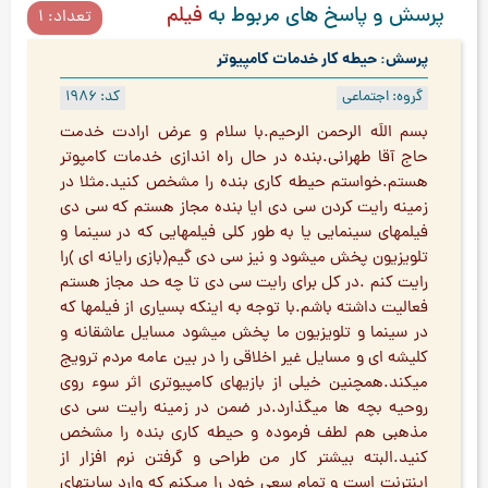
پرسش و پاسخ های مربوط به
فیلم
تعداد: 1
پرسش: حیطه کار خدمات کامپیوتر
گروه: اجتماعی
کد: 1986
بسم اللَه الرحمن الرحیم.با سلام و عرض ارادت خدمت
حاج آقا طهرانی.بنده در حال راه اندازی خدمات کامپوتر
هستم.خواستم حیطه کاری بنده را مشخص کنید.مثلا در
زمینه رایت کردن سی دی ایا بنده مجاز هستم که سی دی
فیلمهای سینمایی یا به طور کلی فیلمهایی که در سینما و
تلویزیون پخش میشود و نیز سی دی گیم(بازی رایانه ای )را
رایت کنم .در کل برای رایت سی دی تا چه حد مجاز هستم
فعالیت داشته باشم.با توجه به اینکه بسیاری از فیلمها که
در سینما و تلویزیون ما پخش میشود مسایل عاشقانه و
کلیشه ای و مسایل غیر اخلاقی را در بین عامه مردم ترویج
میکند.همچنین خیلی از بازیهای کامپیوتری اثر سوء روی
روحیه بچه ها میگذارد.در ضمن در زمینه رایت سی دی
مذهبی هم لطف فرموده و حیطه کاری بنده را مشخص
کنید.البته بیشتر کار من طراحی و گرفتن نرم افزار از
اینترنت است و تمام سعی خود را میکنم که وارد سایتهای