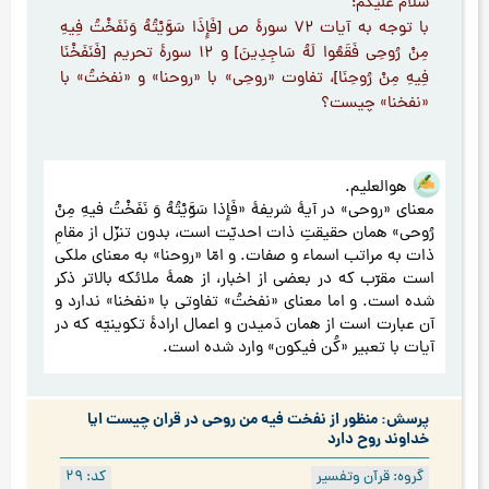
سلام علیکم؛
با توجه به آیات 72 سورۀ ص [فَإِذَا سَوَّيْتُهُ وَنَفَخْتُ فِيهِ
مِنْ رُوحِي فَقَعُوا لَهُ سَاجِدِينَ] و 12 سورۀ تحریم [فَنَفَخْنَا
فِيهِ مِنْ رُوحِنَا]، تفاوت «روحِی» با «روحنا» و «نفختُ» با
«نفخنا» چیست؟
هوالعلیم.
معنای «روحی» در آیۀ شریفۀ «فَإِذا سَوَّيْتُهُ وَ نَفَخْتُ فيهِ مِنْ
رُوحي» همان حقیقتِ ذات احدیّت است، بدون تنزّل از مقامِ
ذات به مراتب اسماء و صفات. و امّا «روحنا» به معنای ملکی
است مقرّب که در بعضی از اخبار، از همۀ ملائکه بالاتر ذکر
شده است. و اما معنای «نفختُ» تفاوتی با «نفخنا» ندارد و
آن عبارت است از همان دَمیدن و اعمال ارادۀ تکوینیّه که در
آیات با تعبیر «کُن فیکون» وارد شده است.
پرسش: منظور از نفخت فیه من روحی در قران چیست ایا
خداوند روح دارد
گروه: قرآن وتفسیر
کد: 29