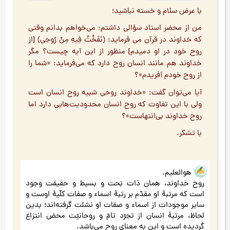
با عرض سلام و خسته نباشید؛
من از محضر استاد سؤالی داشتم: می‌خواهم بدانم وقتی
که خداوند در قرآن می فرماید: (نَفَخْتُ فِيهِ مِنْ رُوحِي) [از
روح خود در او دمیدم] منظور از این آیه چیست؟ مگر
خداوند هم مانند انسان روح دارد که می‌فرماید: «شما را
از روح خودم آفریدم»؟
آیا می‌توان گفت: «خداوند روحی شبیه روح انسان است
ولی با این تفاوت که روح انسان محدودیت‌هایی دارد اما
روح خداوند بی‌انتهاست»؟
با تشکر.
هوالعلیم.
روح خداوند، همان ذات بَحت و بسیط و حقیقت وجود
است که مرتبۀ او مقدّم بر رتبۀ اسماء و صفات کلّیۀ اوست و
سایر موجودات از اسماء و صفات او نشئت گرفته‌اند؛ بدین
لحاظ، مرتبۀ انسان از تجرّد تامّ و روحانیّت محض انتزاع
گردیده است و این به معنای روح می‌باشد.