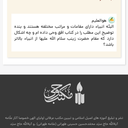
هوالعلیم
البتّه انبیاء دارای مقامات و مراتب مختلفه هستند و بنده
توضیح این مطلب را در کتاب افق وحی داده ام و چه اشکال
دارد که مقام حضرت زینب سلام اللَه علیها از انبیاء بالاتر
باشد؟
نشر و تبلیغ آموزه های اصیل اسلامی و تبیین مکتب عرفانی اولیای الهی خصوصا آثار علّامه
آیةالله حاج سیّد محمّدحسین حسینی طهرانی (علامه طهرانی) .و آیةالله حاج سیّد