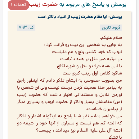
پرسش و پاسخ های مربوط به
حضرت زینب
تعداد: 1
پرسش: ایا مقام حضرت زینب از انبیاء بالاتر است
گروه: تاریخ
کد: 793
سلام علیکم.
یه جایی یه شخصی این بیت رو قرائت کرد :
ایوب که خود کشتی رنج و غم دنیاست
در مرتبه صبر مثل بر همه دنیاست
با این همه حرف و مثل و شهره آفاق
شاگرد کلاس اول زینب کبری ست
من بصورت خصوصی به ایشان تذکر دادم که اینطور راجع
به پیامبر خدا صحبت کردن درست نیست ولی آن شخص با
آوردن دلایل و مستنداتی اظهار داشت که حضرت زینب
(س) مقامشان بسیار والاتر از حضرت ایوب و بسیاری دیگر
از پیامبران خداست.
می خواهم بدانم نظر شما راجع به اینگونه اشعار و افکار
که البته کم هم نیست و بسیاری از آنها خود را شیعه دو
آتشه آل علی علیه السلام نیز میدانند ، چیست؟
با تشکر