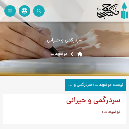
language
view_headline
close
search
سردرگمی و حیرانی
home
موضوعات
لیست موضوعات: سردرگمی و حیرانی
سردرگمی و حیرانی
توضیحات