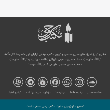
نشر و تبلیغ آموزه های اصیل اسلامی و تبیین مکتب عرفانی اولیای الهی خصوصا آثار علّامه
آیةالله حاج سیّد محمّدحسین حسینی طهرانی (علامه طهرانی) .و آیةالله حاج سیّد
محمّدمحسن حسینی طهرانی قدس الله سرهما
صفحه
صفحه
صفحه
صفحه
صفحه
صفحه
صفح
صفحه اصلی
ارتباط با ما
درباره ما
بازخورد / پیشنهادات
آرشیو اخبار
مکتب
مکتب
مکتب
مکتب
مکتب
مکتب
مکت
تمامی حقوق برای سایت مكتب وحی محفوظ است