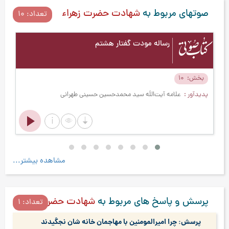
صوتهای مربوط به
شهادت حضرت زهراء
تعداد: 10
رساله مودت گفتار هشتم
بخش
10
ب
پدیدآور
علامه آیت‌اللَه سید محمدحسین حسینی طهرانی
پد
مشاهده بیشتر...
پرسش و پاسخ های مربوط به
شهادت حضرت زهراء
تعداد: 1
پرسش: چرا امیرالمومنین با مهاجمان خانه شان نجگیدند