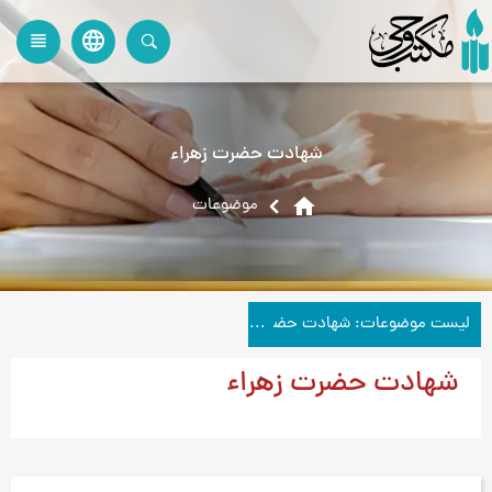
language
view_headline
close
search
شهادت حضرت زهراء
home
موضوعات
لیست موضوعات: شهادت حضرت زهراء
شهادت حضرت زهراء